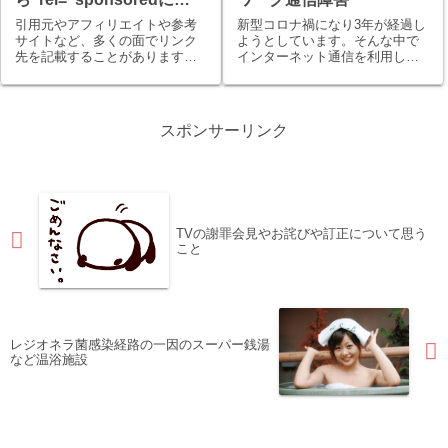
Googleに振り回され
引用元やアフィリエイトや参考
新型コロナ禍になり3年が経過し
る…。？
サイトなど、多くの面でリンク
ようとしています。そんな中で
先を記載することがあります。
インターネット通信を利用した
数年前にrel="nofollow"を推奨さ
オンライン会議やオンラインに
れたりCMSによっては勝手に付
て行われるウェビナーなどの在
与されたり・・・。アフィリエ
宅にて仕事や会議ができるアプ
イトサイト自体が始めからリン
リが話題となりました。具体例
スポンサーリンク
クコードにrel="nof...
を挙げますと、
MicrosoftTeams...
TVの謝罪会見やお詫びや訂正について思う
こと
レジオネラ菌感染経路の一因のスーパー銭湯
など温浴施設