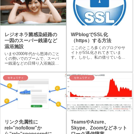
レジオネラ菌感染経路の
WPblogでSSL化
一因のスーパー銭湯など
（https）する方法
温浴施設
ここのところ多くのブログやサ
イトがSSL化されてきていま
いまや2000年代から怒涛のごと
す。しかし、私の借りているネ
くの勢いでのブームで、スーパ
ットオウルのwpblogというサー
ー銭湯などの日帰り入浴施設が
バーにおいてはSSL化すること
数多くあります。そんな温泉な
が基本的にできません。しか
どの入浴施設で、レジオネラ菌
し、無理やりSSL化することが
の感染などが時々話題や問題に
セキュリティ
セキュリティ
できました。備忘録として残し
なることがあります。そもそ
ておきた...
も、レジオネラ菌はある意味常
在細菌ですが、...
リンク先属性に
TeamsやAzure、
rel=”nofollow”か
Skype、Zoomなどネット
ら”rel=”sponsoredに？
ワーク通信障害