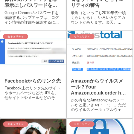
表示にしパスワードを保
リティの警告
存させない設定2つの方法
Google Chromeのパスワードを
最近（といっても2010年代中頃
確認するポップアップは、ログ
くらいから）、いろいろなアカ
イン情報の詳細を確認するには
ウントがあります。楽天、
便利な機能です。それでも、い
Google、Microsoft、Amazon、
ちいちメッセージが表示される
各々アフィリエイトサービスプ
のがわずらわしいと感じるユー
ロバイダー（ASP）、アプリケ
セキュリティ
セキュリティ
ザーもいるでしょう。Chromeの
ーションサービスプロバイダー
「パスワードを保存」のポッ...
（ASP）のアカウント...
Facebookからのリンク先
Amazonからウイルスメ
ール？Your
Facebook上のリンク先のサイト
Amazon.co.uk order has
やホームページなどのURLを、
他サイト上やメールなどのその
dispatched
かの有名なAmazonからのメー
他の媒体にコピーする際に、よ
ルかと思いきや(・_・;…。ただ
く確認すると正規のURLの前にl.​
のウイルスメール（マルウェア
facebook​.​com◯◯◯◯というリ
のzipファイル添付付き）でし
ダイレクト処理されるFacebook
た。宛先のメールアドレスは、
上...
auto-shipping@amazon.comで
セキュリティ
セキュリティ
す。上記メールアドレスからの
メールのタイ...