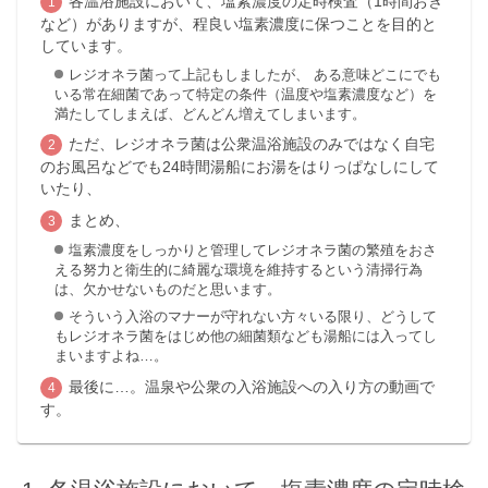
各温浴施設において、塩素濃度の定時検査（1時間おき
など）がありますが、程良い塩素濃度に保つことを目的と
しています。
レジオネラ菌って上記もしましたが、 ある意味どこにでも
いる常在細菌であって特定の条件（温度や塩素濃度など）を
満たしてしまえば、どんどん増えてしまいます。
ただ、レジオネラ菌は公衆温浴施設のみではなく自宅
のお風呂などでも24時間湯船にお湯をはりっぱなしにして
いたり、
まとめ、
塩素濃度をしっかりと管理してレジオネラ菌の繁殖をおさ
える努力と衛生的に綺麗な環境を維持するという清掃行為
は、欠かせないものだと思います。
そういう入浴のマナーが守れない方々いる限り、どうして
もレジオネラ菌をはじめ他の細菌類なども湯船には入ってし
まいますよね…。
最後に…。温泉や公衆の入浴施設への入り方の動画で
す。