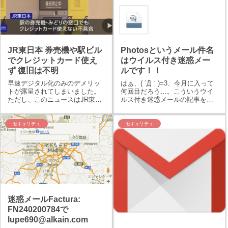
JR東日本 券売機や駅ビル
Photosというメール件名
でクレジットカード使え
はウイルス付き迷惑メー
ず 復旧は不明
ルです！！
早速デジタル化のみのデメリッ
はぁ、( ´Д｀)=3、今月に入って
トが露呈されてしまいました。
何回目だろう…。こういうウイ
ただし、このニュースはJR東日
ルス付き迷惑メールの記事を書
本のシステム障害のみの影響で
くのは…。先程、またまたまた
あり、行政サービスや公的サー
またウイルス付き迷惑メールが
ビスでシステム障害が起こった
来ましたので、報告と注意喚起
セキュリティ
セキュリティ
場合の影響ではありません。JR
として記事にさせていただいて
東日本も大きな会社で電車とい
います。くれぐれも、同様のメ
う半分公的な...
ールのタ...
迷惑メールFactura:
FN240200784で
lupe690@alkain.com