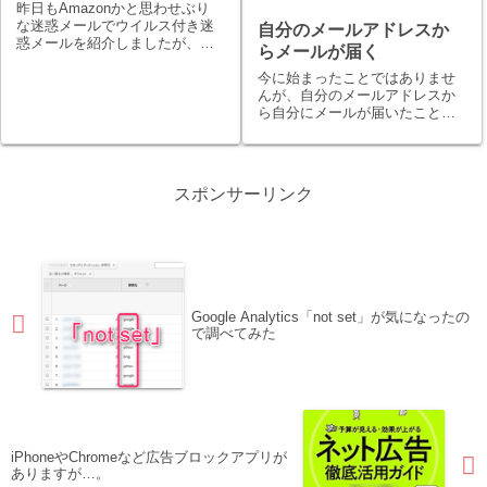
昨日もAmazonかと思わせぶり
な迷惑メールでウイルス付き迷
自分のメールアドレスか
惑メールを紹介しましたが、ま
らメールが届く
たもや先程怪しいメールを確認
今に始まったことではありませ
しました。送信元メールアドレ
んが、自分のメールアドレスか
スは、 lupe690@alkain.comメー
ら自分にメールが届いたことが
ルのタイトルは、 「Factura:
る方も多いのではないでしょう
FN240...
か。 しかも、その自分のメール
アドレスからの受信メールがウ
イルス付きって焦るとい言いま
スポンサーリンク
すかビックリします。 （私は、
ちょっとだけ...
Google Analytics「not set」が気になったの
で調べてみた
iPhoneやChromeなど広告ブロックアプリが
ありますが…。