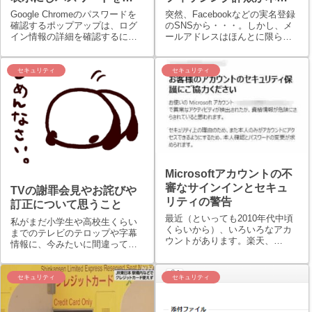
存させない設定2つの方法
か
Google Chromeのパスワードを
突然、Facebookなどの実名登録
確認するポップアップは、ログ
のSNSから・・・。しかし、メ
イン情報の詳細を確認するには
ールアドレスはほんとに限られ
便利な機能です。それでも、い
た人にしか教えていません。電
ちいちメッセージが表示される
話番号も携帯電話番号もです。
のがわずらわしいと感じるユー
なぜか上記タイトルの「ワンク
セキュリティ
セキュリティ
ザーもいるでしょう。Chromeの
リックでFacebookにログインし
「パスワードを保存」のポッ...
ましょう」というメールが来...
Microsoftアカウントの不
審なサインインとセキュ
TVの謝罪会見やお詫びや
リティの警告
訂正について思うこと
最近（といっても2010年代中頃
私がまだ小学生や高校生くらい
くらいから）、いろいろなアカ
までのテレビのテロップや字幕
ウントがあります。楽天、
情報に、今みたいに間違ってし
Google、Microsoft、Amazon、
まったテロップや字幕ってそん
各々アフィリエイトサービスプ
なにでなかったと思うんでうよ
ロバイダー（ASP）、アプリケ
ね…。まぁ、ニュース自体をそ
セキュリティ
セキュリティ
ーションサービスプロバイダー
こまで気にしていなかった年頃
（ASP）のアカウント...
でもあるので明確には言えませ
んが…。ここ10...