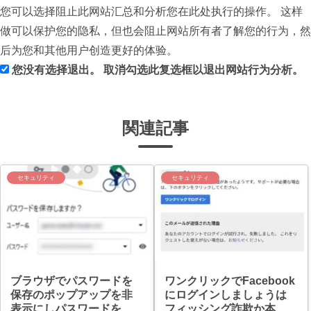
您可以选择阻止此网站汇总和分析您在此处执行的操作。 这样
做可以保护您的隐私，但也会阻止网站所有者了解您的行为，然
后为您和其他用户创造更好的体验。
您没有选择退出。 取消勾选此复选框以退出网站行为分析。
関連記事
セキュリティ
セキュリティ
ブラウザでパスワードを
ワンクリックでFacebook
保存のポップアップを非
にログインしましょうは
表示にしパスワードを保
フィッシング詐欺か本当