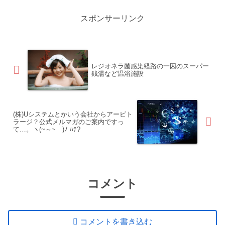
の番号です。そのただの12桁
の番号に国民一人ひとりの銀
スポンサーリンク
行口座番号や住所氏名年齢性
別などの個人情報を紐付けて
い...
レジオネラ菌感染経路の一因のスーパー
銭湯など温浴施設
(株)Uシステムとかいう会社からアービト
ラージ？公式メルマガのご案内ですっ
て…。ヽ(~～~ )ﾉ ﾊﾃ?
コメント
コメントを書き込む