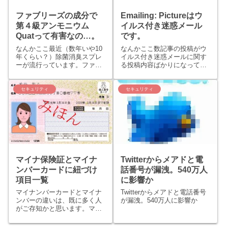
ファブリーズの成分で
Emailing: Pictureはウ
第４級アンモニウム
イルス付き迷惑メール
Quatって有害なの…。
です。
なんかここ最近（数年いや10
なんかここ数記事の投稿がウ
年くらい？）除菌消臭スプレ
イルス付き迷惑メールに関す
ーが流行っています。ファブ
る投稿内容ばかりになってし
リーズやリセッシュなど…。
まっている気がします。で
他にもあるとかもしれません
も、迷惑メール（ウイルス付
が、ファブリーズに含まれる
きも含め）で困る方が少なく
セキュリティ
セキュリティ
成分で第４級アンモニウムと
なるのならと思い書いていま
いう類のものでQuat（クウォ
す。5月初旬にもブログタイ
ット）と呼ばれる有機系の
トルにある「Emailing: P...
除...
マイナ保険証とマイナ
Twitterからメアドと電
ンバーカードに紐づけ
話番号が漏洩。540万人
項目一覧
に影響か
マイナンバーカードとマイナ
Twitterからメアドと電話番号
ンバーの違いは、既に多く人
が漏洩。540万人に影響か
がご存知かと思います。マイ
ナンバーは、国民一人ひとり
に割り当てられた12桁のただ