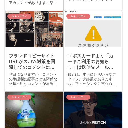
アカウントがあります。楽
しかし、その後1ヶ月くらい
天、Google、Microsoft、
過ぎてから…。あれ？そうい
Amazon、各々アフィリエイ
えば最近スパムメールとして
トサービスプロバイダー
セキュリティ
セキュリティ
Gmailで迷惑メールとして振
（ASP）、アプリケーション
り分けるられるものがなくな
サービスプロバイダー
ったなぁ…。と思っていまし
（ASP）のアカウント...
た...
ブランドコピーサイト
エポスカードより「カ
URLがスパム対策を回
ードご利用のお知ら
避してのコメントに注
せ」は送信先メールア
意！！
ドレス確認を。フィッ
昨日になりますが、コメント
最近は、本当にいろいろなフ
シング詐欺メール
の承認欄に記事とは無関係な
ィッシング詐欺があります
意味不明なコメントが承認要
ね。フィッシングと言う通り
求がきていました。スパム対
にあちらこちらから不特定多
策にAkismetやJetpackを利用
数にランダムに送信している
していますが、それらのスパ
のでしょうね。荷物の不在の
セキュリティ
セキュリティ
ム対策を回避した（され
ショートメール（SMS）や5
た？）模様です。はじめは承
月下旬頃によくあったNTTか
認しようかと思ったので...
らの利用料金やクレジットカ
ード...