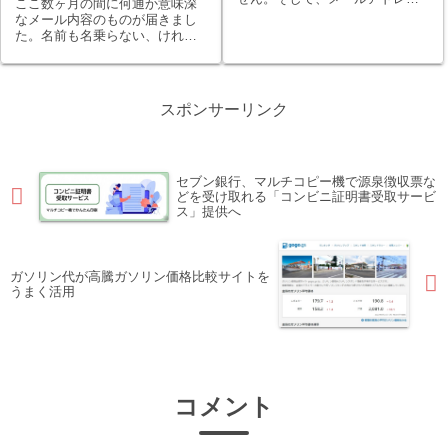
ここ数ヶ月の間に何通か意味深
をはじめとする個人情報が売ら
なメール内容のものが届きまし
れていたりするということも聞
た。名前も名乗らない、けれど
いたり見たりしたことがありま
何となく返信したくなるような
す。今回取り引きも申し込みも
メール内容…。怪しいので、基
したことがないのに（株）Uシ
本的に無視です。でも、あまり
ステムとかいう大...
にも多かったので調べてみまし
スポンサーリンク
た。
セブン銀行、マルチコピー機で源泉徴収票な
どを受け取れる「コンビニ証明書受取サービ
ス」提供へ
ガソリン代が高騰ガソリン価格比較サイトを
うまく活用
コメント