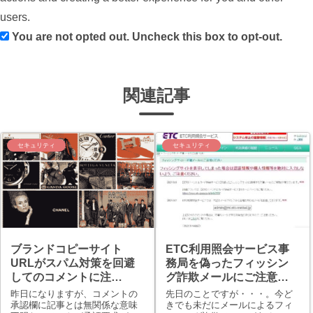
users.
You are not opted out. Uncheck this box to opt-out.
関連記事
セキュリティ
セキュリティ
ブランドコピーサイト
ETC利用照会サービス事
URLがスパム対策を回避
務局を偽ったフィッシン
してのコメントに注
グ詐欺メールにご注意
意！！
を！！
昨日になりますが、コメントの
先日のことですが・・・。今ど
承認欄に記事とは無関係な意味
きでも未だにメールによるフィ