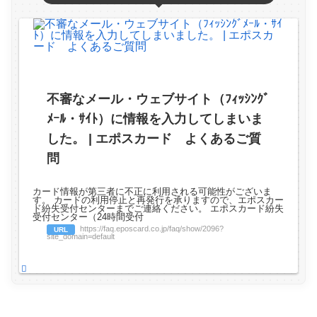
不審なメール・ウェブサイト（ﾌｨｯｼﾝｸﾞ
ﾒｰﾙ・ｻｲﾄ）に情報を入力してしまいま
した。 | エポスカード よくあるご質
問
カード情報が第三者に不正に利用される可能性がございま
す。 カードの利用停止と再発行を承りますので、エポスカー
ド紛失受付センターまでご連絡ください。 エポスカード紛失
受付センター（24時間受付
https://faq.eposcard.co.jp/faq/show/2096?
URL
site_domain=default