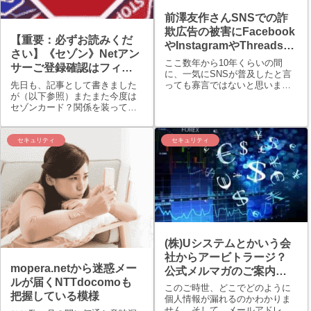
前澤友作さんSNSでの詐
欺広告の被害にFacebook
【重要：必ずお読みくだ
やInstagramやThreadsで
さい】《セゾン》Netアン
詐欺被害に合われた方々
ここ数年から10年くらいの間
サーご登録確認はフィッ
へその状況の提供を求め
に、一気にSNSが普及したと言
シング詐欺です
っても寡言ではないと思いま
先日も、記事として書きました
ています。SNSとの向き
す。2000年代中盤のミクシーく
が（以下参照）またまた今度は
合い方と考え方。トイレ
らいの頃から始まり、Twitterが
セゾンカード？関係を装って怪
だと思うに救われた人も
登場したりFacebook（フェイス
しいメールがきました。もちろ
いる。
ブック：メタ）が登場したりイ
ん前回同様にGmailに転送して確
ンスタグラム：Insta...
認しました。案の定、危険だよ
セキュリティ
セキュリティ
という警告表示がされていまし
た。Gmailでの危険だよという警
告表...
(株)Uシステムとかいう会
社からアービトラージ？
mopera.netから迷惑メー
公式メルマガのご案内で
ルが届くNTTdocomoも
すって…。ヽ(~～~ )ﾉ ﾊ
このご時世、どこでどのように
把握している模様
ﾃ?
個人情報が漏れるのかわかりま
せん。そして、メールアドレス