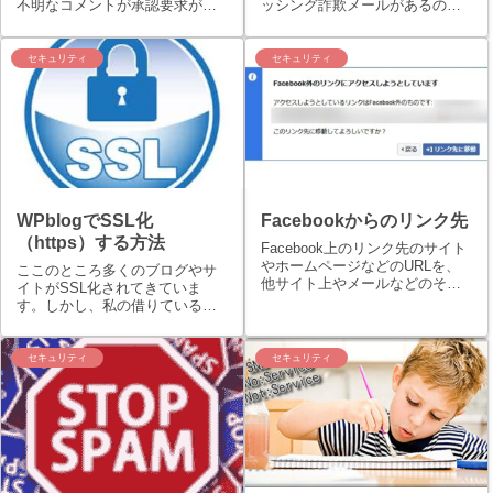
不明なコメントが承認要求がき
ッシング詐欺メールがあるので
ていました。スパム対策に
すね。どんなサービスでもとて
AkismetやJetpackを利用してい
も便利で良いのですが、その便
ますが、それらのスパム対策を
利さを利用したフィッシング詐
セキュリティ
セキュリティ
回避した（された？）模様で
欺には本当にご注意をしてくだ
す。はじめは承認しようかと思
さい。以下に先日携帯電話（ス
ったので...
マホ）のキャリア...
WPblogでSSL化
Facebookからのリンク先
（https）する方法
Facebook上のリンク先のサイト
やホームページなどのURLを、
ここのところ多くのブログやサ
他サイト上やメールなどのその
イトがSSL化されてきていま
他の媒体にコピーする際に、よ
す。しかし、私の借りているネ
く確認すると正規のURLの前にl.​
ットオウルのwpblogというサー
facebook​.​com◯◯◯◯というリ
バーにおいてはSSL化すること
ダイレクト処理されるFacebook
が基本的にできません。しか
セキュリティ
セキュリティ
上...
し、無理やりSSL化することが
できました。備忘録として残し
ておきた...