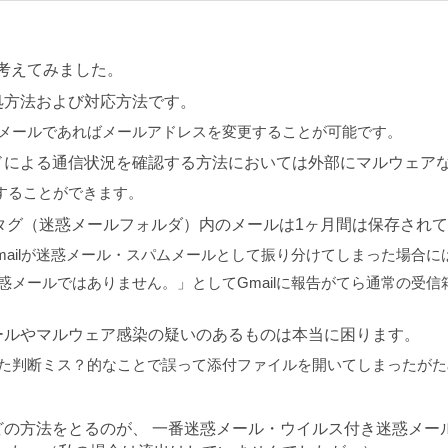
。
考えてみました。
処方法および対応方法です。
フリーメールであればメールアドレスを変更することが可能です。
ドによる通信状況を確認する方法においては外部にマルウェア
することができます。
ールタグ（迷惑メールフォルダ）内のメールは1ヶ月間は保存され
mailが迷惑メール・スパムメールとして振り分けてしまった場合に
惑メールではありません。」としてGmailに報告がてら通常の受
ールやマルウェア感染の疑いのあるものは本当に困ります。
った判断ミス？的なことで誤って添付ファイルを開いてしまったが
どの方法をとるのが、 一番迷惑メール・ウイルス付き迷惑メー