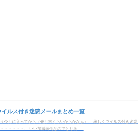
ウイルス付き迷惑メールまとめ一覧
もう今月に入ってから（先月末くらいからかなぁ）、 著しくウイルス付き迷惑
・・・・・・。 いい加減面倒なのでとりあ.....