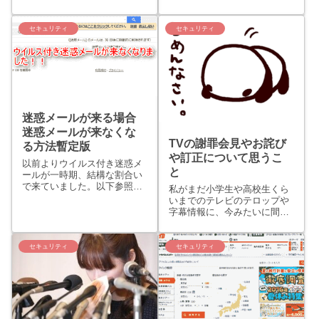
ことがる方も多いのではない
きも申し込みもしたことがな
でしょうか。 しかも、その自
いのに（株）Uシステムとか
分のメールアドレスからの受
セキュリティ
セキュリティ
いう大...
信メールがウイルス付きって
焦るとい言いますかビックリ
します。 （私は、ちょっとだ
け...
迷惑メールが来る場合
迷惑メールが来なくな
TVの謝罪会見やお詫び
る方法暫定版
や訂正について思うこ
以前よりウイルス付き迷惑メ
と
ールが一時期、結構な割合い
で来ていました。以下参照し
私がまだ小学生や高校生くら
てみてください。しかし、 こ
いまでのテレビのテロップや
こ1ヶ月半以上迷惑メールが
字幕情報に、今みたいに間違
来なくなりました。なぜなの
ってしまったテロップや字幕
か？少しだけ！！考えてみま
ってそんなにでなかったと思
した。
うんでうよね…。まぁ、ニュ
セキュリティ
セキュリティ
ース自体をそこまで気にして
いなかった年頃でもあるので
明確には言えませんが…。こ
こ10...