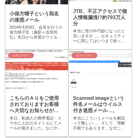
JTB、不正アクセスで個
小保方晴子という宛名
人情報漏洩!?約793万人
の迷惑メール
分
2014年4月9日、会見を行う小
本当に世の中巧妙になったと
保方晴子氏（撮影＝吉田尚
言いますか…。セキュリティ
弘）先日から何度かウイルス
ーに関してはいつまで経って
付き迷惑メールを紹介してき
もイタチごっこが続いてしま
ましたが、今回はSTAP細胞
いますね。でも、今回のJTB
で有名になった小保方晴子さ
さんの個人情報流出の可能性
セキュリティ
セキュリティ
んの名前の宛名にての迷惑メ
ですが、なんとメールの添付
ールだったのでどうしようか
ファイルを開いたことにより
迷いました。なぜか？それ
ウイルスに感染したという初
は...
歩的...
こちらのＡＵをご使用
Scanned imageという
されておりますお客様
件名メールはウイルス
へ大切なお知らせが御
付き迷惑メール…。
座いますメールは注意!!
本日、私個人の携帯電話・ス
本当にこういうメールを解読
詐欺です!!
マホに上記のタイトルにてメ
って難しい…。そして、理解
ールが届きました。なにや
不能でもあります。なぜこう
ら、携帯電話大手3キャリア
いうメールを受信するのか？
の1つであるauからです。!!
なぜこういうメールを送信す