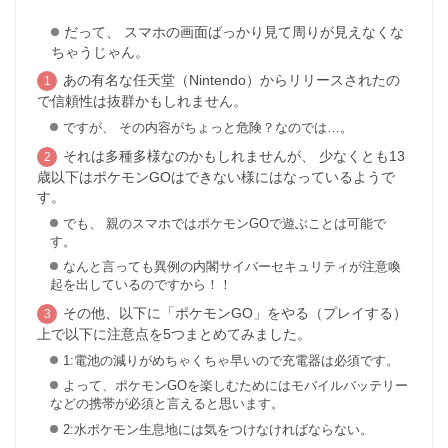
だって、 スマホの画面ばっかり見て周りが見えなくな
ちゃうじゃん。
あの有名な任天堂（Nintendo）からリリースされたの
で信頼性は抜群かもしれません。
ですが、 その内容がちょっと危険？なのでは…。
それは多種多様なのかもしれませんが、 少なくとも13
歳以下はポケモンGOはできない様にはなっているようで
す。
でも、 親のスマホではポケモンGOで遊ぶことは可能で
す。
なんと言っても異例の内閣サイバーセキュリティが注意喚
起を出しているのですから！！
その他、以下に「ポケモンGO」をやる（プレイする）
上で以下に注意点を5つまとめてみました。
1:電池の減りがめちゃくちゃ早いので充電器は必須です。
よって、ポケモンGOを楽しむためにはモバイルバッテリー
などの携帯が必須と言えると思います。
2:水ポケモン生息地には気をつけなければならない。