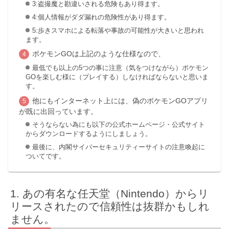
3:盗撮魔と勘違いされる危険もあり得ます。
4:個人情報がダダ漏れの危険性があり得ます。
5:歩きスマホによる転落や事故の可能性が大きいと思われ
ます。
ポケモンGOは上記のような仕様なので、
最低でも以上の5つの事に注意（気をつけながら）ポケモン
GOを楽しむ様に（プレイする）しなければならないと思いま
す。
他にもインターネット上には、偽のポケモンGOアプリ
が既に出回っています。
そうならない為にも以下の公式ホームページ・公式サイト
からダウンロードするようにしましょう。
最後に、内閣サイバーセキュリティーサイトの注意喚起に
ついてです。
あの有名な任天堂（Nintendo）からリ
リースされたので信頼性は抜群かもしれ
ません。