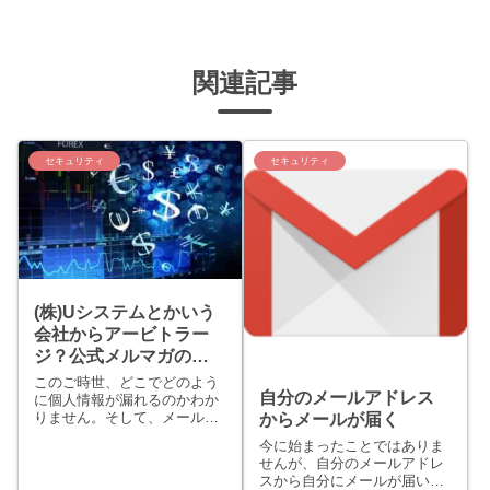
関連記事
セキュリティ
セキュリティ
(株)Uシステムとかいう
会社からアービトラー
ジ？公式メルマガのご
案内ですって…。ヽ(~～
このご時世、どこでどのよう
自分のメールアドレス
~ )ﾉ ﾊﾃ?
に個人情報が漏れるのかわか
りません。そして、メールア
からメールが届く
ドレスをはじめとする個人情
今に始まったことではありま
報が売られていたりするとい
せんが、自分のメールアドレ
うことも聞いたり見たりした
スから自分にメールが届いた
ことがあります。今回取り引