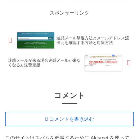
（しかも、auではなくAUと大
るのか？なぜこういうメール
文字になっていました。）大
を送信されるのか？などな
スポンサーリンク
手3キャリアと言えば以下の3
ど、いろいろと想像が頭をめ
社になりますが、 au、...
ぐります。一応、また先程ウ
イルス付...
迷惑メール撃退方法とメールアドレス流
出元を確認する方法と対策方法
迷惑メールが来る場合迷惑メールが来な
くなる方法暫定版
コメント
コメントを書き込む
このサイトはスパムを低減するために Akismet を使って