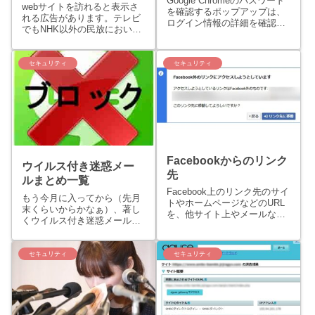
Google Chromeのパスワード
webサイトを訪れると表示さ
つの方法
を確認するポップアップは、
れる広告があります。テレビ
ログイン情報の詳細を確認す
でもNHK以外の民放において
るには便利な機能です。それ
はCMといわれるコマーシャ
でも、いちいちメッセージが
ル広告が番組の間に数分間ス
表示されるのがわずらわしい
ポンサー企業の広告が流れま
セキュリティ
セキュリティ
と感じるユーザーもいるでし
す。たしかに、時折ウザいな
ょう。Chromeの「パスワード
ぁ。なんて思ったり感じたり
を保存」のポッ...
することもあるかもしれませ
ん...
Facebookからのリンク
ウイルス付き迷惑メー
先
ルまとめ一覧
Facebook上のリンク先のサイ
もう今月に入ってから（先月
トやホームページなどのURL
末くらいからかなぁ）、著し
を、他サイト上やメールなど
くウイルス付き迷惑メールが
のその他の媒体にコピーする
送られてきます。何度か記事
際に、よく確認すると正規の
にしましたが・・・・・・。
URLの前にl.​facebook​.​
いい加減面倒なのでとりあえ
セキュリティ
セキュリティ
com◯◯◯◯というリダイレ
ず今までのウイルス付き迷惑
クト処理されるFacebook上...
メールのまとめとして記事投
稿しておきます。