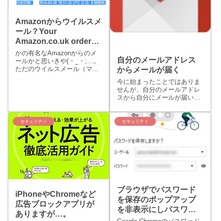
Amazonからウイルスメ
ール？Your
Amazon.co.uk order
has dispatched
かの有名なAmazonからのメ
自分のメールアドレス
ールかと思いきや(・_・;…。
ただのウイルスメール（マル
からメールが届く
ウェアのzipファイル添付付
今に始まったことではありま
き）でした。宛先のメールア
せんが、自分のメールアドレ
ドレスは、auto-
スから自分にメールが届いた
shipping@amazon.comです。
ことがる方も多いのではない
上記メールアドレスからのメ
でしょうか。 しかも、その自
ールのタイ...
分のメールアドレスからの受
セキュリティ
セキュリティ
信メールがウイルス付きって
焦るとい言いますかビックリ
します。 （私は、ちょっとだ
け...
ブラウザでパスワード
iPhoneやChromeなど
を保存のポップアップ
広告ブロックアプリが
を非表示にしパスワー
ありますが…。
ドを保存させない設定2