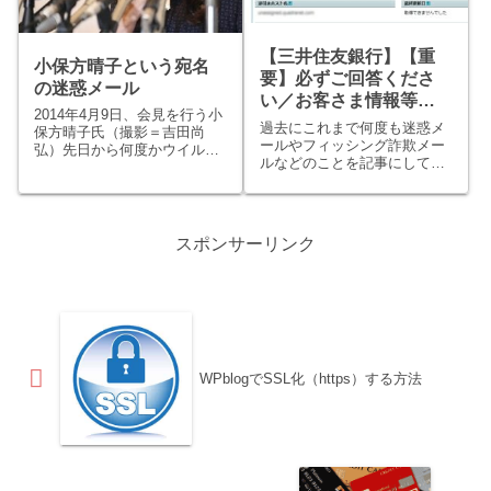
【三井住友銀行】【重
小保方晴子という宛名
要】必ずご回答くださ
の迷惑メール
い／お客さま情報等の
2014年4月9日、会見を行う小
確認について
過去にこれまで何度も迷惑メ
保方晴子氏（撮影＝吉田尚
ールやフィッシング詐欺メー
弘）先日から何度かウイルス
ルなどのことを記事にしてき
付き迷惑メールを紹介してき
ましたが、ここ数年は多過ぎ
ましたが、今回はSTAP細胞
て記事にしきれていません。
で有名になった小保方晴子さ
ですが、ここ数日これまでは
んの名前の宛名にての迷惑メ
一目見れば迷惑メールやフィ
ールだったのでどうしようか
スポンサーリンク
ッシング詐欺メールというの
迷いました。なぜか？それ
は概ね把握が可能でしたが少
は...
し難解...
WPblogでSSL化（https）する方法